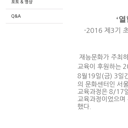
포토 & 영상
Q&A
‘
열
-2016 제
3
기 
재능문화가 주최하
교육이 후원하는
2
8
월
19
일
(
금
) 3
일
의 문화센터인 서
교육과정은
8/17
교육과정이었으며 
했다
.