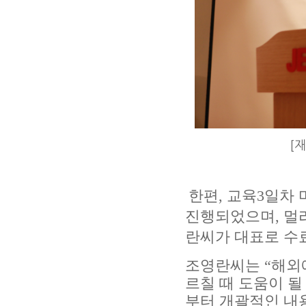
[
한편
,
교육
3
일차 
진행되었으며
,
멀
란씨가 대표로 수
조영란씨는
“
해외
르칠 때 도움이 될
부터 개괄적인 내