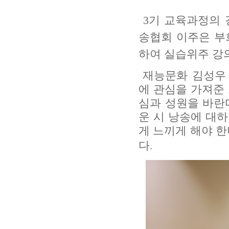
3
기 교육과정의 
송협회 이주은 부
하여 실습위주 강
재능문화 김성우
에 관심을 가져준
심과 성원을 바란
운 시 낭송에 대
게 느끼게 해야 
다
.