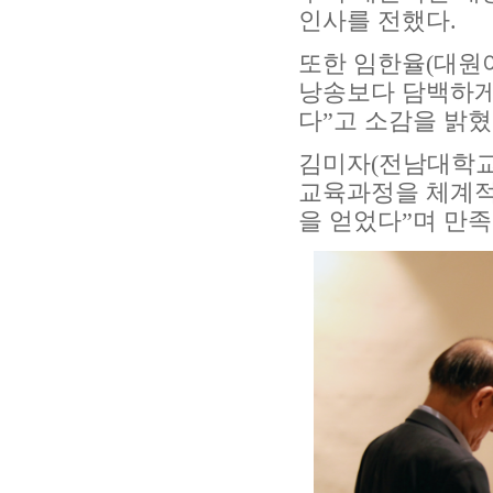
인사를 전했다
.
또한 임한율
(
대원
낭송보다 담백하게 
다
”
고 소감을 밝
김미자
(
전남대학
교육과정을 체계적
을 얻었다
”
며 만