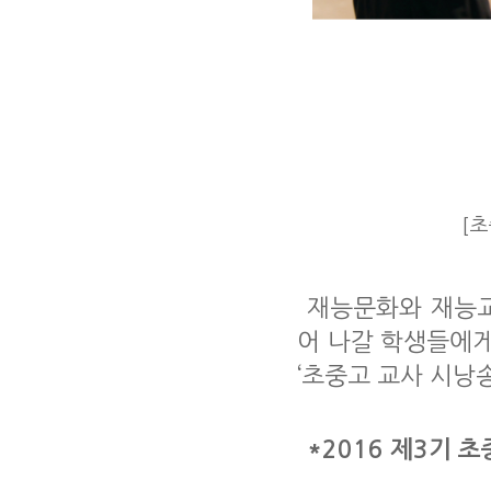
[
재능문화와 재능
어 나갈 학생들에게
‘
초중고 교사 시낭
*2016 제
3
기 초